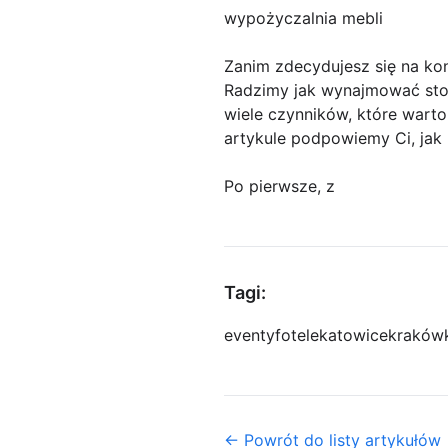
wypożyczalnia mebli
Zanim zdecydujesz się na kon
Radzimy jak wynajmować stoł
wiele czynników, które wart
artykule podpowiemy Ci, jak 
Po pierwsze, z
Tagi:
eventy
fotele
katowice
kraków
← Powrót do listy artykułów