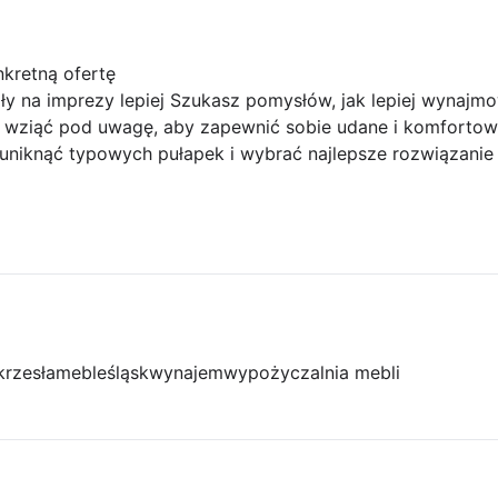
kretną ofertę
y na imprezy lepiej Szukasz pomysłów, jak lepiej wynajmo
o wziąć pod uwagę, aby zapewnić sobie udane i komforto
uniknąć typowych pułapek i wybrać najlepsze rozwiązanie 
krzesła
meble
śląsk
wynajem
wypożyczalnia mebli