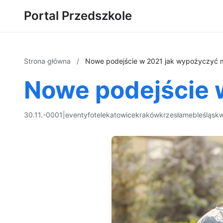
Portal Przedszkole
Strona główna
/
Nowe podejście w 2021 jak wypożyczyć 
Nowe podejście 
30.11.-0001
|
eventy
fotele
katowice
kraków
krzesła
meble
śląsk