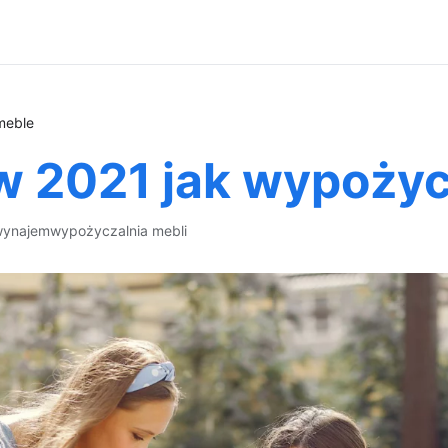
meble
w 2021 jak wypoży
wynajem
wypożyczalnia mebli