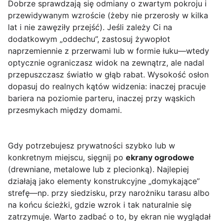
Dobrze sprawdzają się odmiany o zwartym pokroju i
przewidywanym wzroście (żeby nie przerosły w kilka
lat i nie zawęziły przejść). Jeśli zależy Ci na
dodatkowym „oddechu”, zastosuj żywopłot
naprzemiennie z przerwami lub w formie łuku—wtedy
optycznie ograniczasz widok na zewnątrz, ale nadal
przepuszczasz światło w głąb rabat. Wysokość osłon
dopasuj do realnych kątów widzenia: inaczej pracuje
bariera na poziomie parteru, inaczej przy wąskich
przesmykach między domami.
Gdy potrzebujesz prywatności szybko lub w
konkretnym miejscu, sięgnij po
ekrany ogrodowe
(drewniane, metalowe lub z plecionką). Najlepiej
działają jako elementy konstrukcyjne „domykające”
strefę—np. przy siedzisku, przy narożniku tarasu albo
na końcu ścieżki, gdzie wzrok i tak naturalnie się
zatrzymuje. Warto zadbać o to, by ekran nie wyglądał