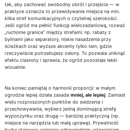
tak, aby zachować swobodny obrót i przejścia — w
praktyce oznacza to przewidywanie miejsca na min.
kilka stref komunikacyjnych o czytelnej szerokości.
Jeśli ogród ma pełnić funkcję wielozadaniową, rozważ
„ruchome granice” między strefami: np. rabaty z
bylinami jako separatory, niskie nasadzenia przy
ścieżkach oraz wyższe akcenty tylko tam, gdzie
rzeczywiście potrzebujesz osłony. To pozwala uniknąć
efektu ciasnoty i sprawia, że ogród pozostaje lekki
wizualnie.
Na koniec pamiętaj o harmonii proporcji: w małym
ogrodzie lepiej działa zasada
mniej, ale lepiej
. Zamiast
wielu rozproszonych punktów do siedzenia i
przechowywania, wybierz jedną dominującą strefę
wypoczynku oraz drugą — bardziej praktyczną (np.
miejsce na narzędzia lub małą uprawę). Prywatność
buduj etapowo: najpierw odpowiednim ustawieniem