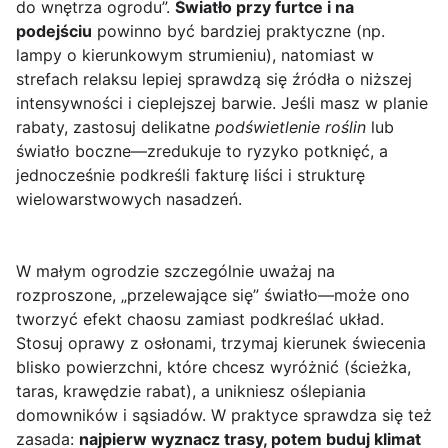
do wnętrza ogrodu”.
Światło przy furtce i na
podejściu
powinno być bardziej praktyczne (np.
lampy o kierunkowym strumieniu), natomiast w
strefach relaksu lepiej sprawdzą się źródła o niższej
intensywności i cieplejszej barwie. Jeśli masz w planie
rabaty, zastosuj delikatne
podświetlenie roślin
lub
światło boczne—zredukuje to ryzyko potknięć, a
jednocześnie podkreśli fakturę liści i strukturę
wielowarstwowych nasadzeń.
W małym ogrodzie szczególnie uważaj na
rozproszone, „przelewające się” światło—może ono
tworzyć efekt chaosu zamiast podkreślać układ.
Stosuj oprawy z osłonami, trzymaj kierunek świecenia
blisko powierzchni, które chcesz wyróżnić (ścieżka,
taras, krawędzie rabat), a unikniesz oślepiania
domowników i sąsiadów. W praktyce sprawdza się też
zasada:
najpierw wyznacz trasy, potem buduj klimat