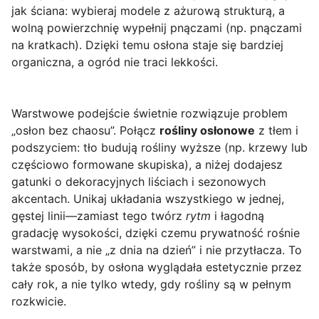
jak ściana: wybieraj modele z ażurową strukturą, a
wolną powierzchnię wypełnij pnączami (np. pnączami
na kratkach). Dzięki temu osłona staje się bardziej
organiczna, a ogród nie traci lekkości.
Warstwowe podejście świetnie rozwiązuje problem
„osłon bez chaosu”. Połącz
rośliny osłonowe
z tłem i
podszyciem: tło budują rośliny wyższe (np. krzewy lub
częściowo formowane skupiska), a niżej dodajesz
gatunki o dekoracyjnych liściach i sezonowych
akcentach. Unikaj układania wszystkiego w jednej,
gęstej linii—zamiast tego twórz
rytm
i łagodną
gradację wysokości, dzięki czemu prywatność rośnie
warstwami, a nie „z dnia na dzień” i nie przytłacza. To
także sposób, by osłona wyglądała estetycznie przez
cały rok, a nie tylko wtedy, gdy rośliny są w pełnym
rozkwicie.