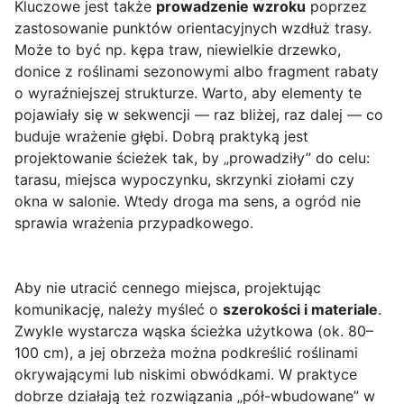
Kluczowe jest także
prowadzenie wzroku
poprzez
zastosowanie punktów orientacyjnych wzdłuż trasy.
Może to być np. kępa traw, niewielkie drzewko,
donice z roślinami sezonowymi albo fragment rabaty
o wyraźniejszej strukturze. Warto, aby elementy te
pojawiały się w sekwencji — raz bliżej, raz dalej — co
buduje wrażenie głębi. Dobrą praktyką jest
projektowanie ścieżek tak, by „prowadziły” do celu:
tarasu, miejsca wypoczynku, skrzynki ziołami czy
okna w salonie. Wtedy droga ma sens, a ogród nie
sprawia wrażenia przypadkowego.
Aby nie utracić cennego miejsca, projektując
komunikację, należy myśleć o
szerokości i materiale
.
Zwykle wystarcza wąska ścieżka użytkowa (ok. 80–
100 cm), a jej obrzeża można podkreślić roślinami
okrywającymi lub niskimi obwódkami. W praktyce
dobrze działają też rozwiązania „pół-wbudowane” w