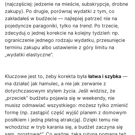
(najczęściej: jedzenie na mieście, subskrypcje, drobne
zakupy). Po drugie, porównaj wydatki z tym, co
zakładałeś w budżecie — najlepiej patrzeć nie na
pojedyncze paragoniki, tylko na
trend
. Po trzecie,
zdecyduj o jednej korekcie na kolejny tydzień: np.
ograniczenie jednego rodzaju wydatku, przesunięcie
terminu zakupu albo ustawienie z góry limitu na
„wydatki elastyczne”.
Kluczowe jest to, żeby korekta była
łatwa i szybka
—
ma działać jak hamulec, a nie jak zerwanie z
dotychczasowym stylem życia. Jeśli widzisz, że
„przeciek” budżetu pojawia się w weekendy, nie
musisz odmawiać wszystkiego: możesz tylko zmienić
formę (np. zastąpić część wyjść planem z domowym
posiłkiem i jedną płatną atrakcją). Dzięki temu nie
wchodzisz w tryb karania się, a budżet zaczyna się
sam „prostować”. Co ważne, taka rutyna pomaga też