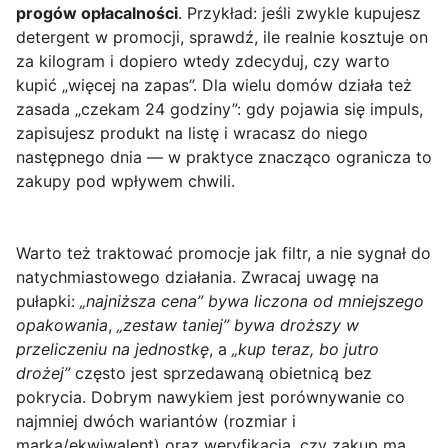
progów opłacalności
. Przykład: jeśli zwykle kupujesz
detergent w promocji, sprawdź, ile realnie kosztuje on
za kilogram i dopiero wtedy zdecyduj, czy warto
kupić „więcej na zapas”. Dla wielu domów działa też
zasada „czekam 24 godziny”: gdy pojawia się impuls,
zapisujesz produkt na listę i wracasz do niego
następnego dnia — w praktyce znacząco ogranicza to
zakupy pod wpływem chwili.
Warto też traktować promocje jak filtr, a nie sygnał do
natychmiastowego działania. Zwracaj uwagę na
pułapki:
„najniższa cena” bywa liczona od mniejszego
opakowania
,
„zestaw taniej” bywa droższy w
przeliczeniu na jednostkę
, a
„kup teraz, bo jutro
drożej”
często jest sprzedawaną obietnicą bez
pokrycia. Dobrym nawykiem jest porównywanie co
najmniej dwóch wariantów (rozmiar i
marka/ekwiwalent) oraz weryfikacja, czy zakup ma