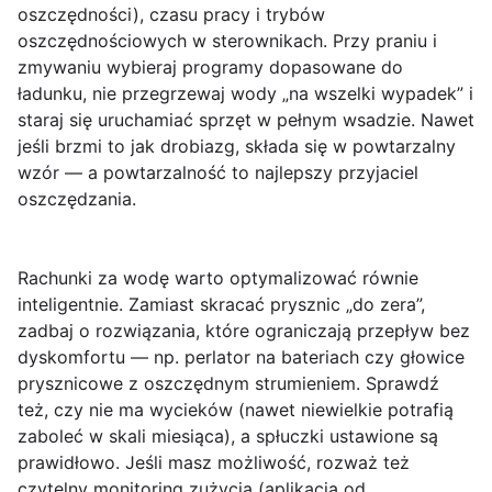
oszczędności), czasu pracy i trybów
oszczędnościowych w sterownikach. Przy praniu i
zmywaniu wybieraj programy dopasowane do
ładunku, nie przegrzewaj wody „na wszelki wypadek” i
staraj się uruchamiać sprzęt w pełnym wsadzie. Nawet
jeśli brzmi to jak drobiazg, składa się w powtarzalny
wzór — a powtarzalność to najlepszy przyjaciel
oszczędzania.
Rachunki za wodę warto optymalizować równie
inteligentnie. Zamiast skracać prysznic „do zera”,
zadbaj o rozwiązania, które ograniczają przepływ bez
dyskomfortu — np. perlator na bateriach czy głowice
prysznicowe z oszczędnym strumieniem. Sprawdź
też, czy nie ma wycieków (nawet niewielkie potrafią
zaboleć w skali miesiąca), a spłuczki ustawione są
prawidłowo. Jeśli masz możliwość, rozważ też
czytelny monitoring
zużycia (aplikacja od