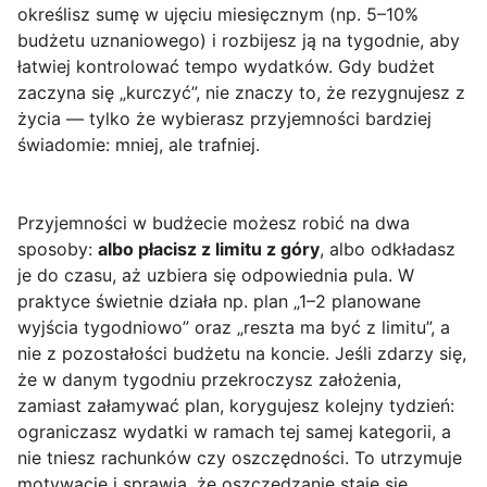
określisz sumę w ujęciu miesięcznym (np. 5–10%
budżetu uznaniowego) i rozbijesz ją na tygodnie, aby
łatwiej kontrolować tempo wydatków. Gdy budżet
zaczyna się „kurczyć”, nie znaczy to, że rezygnujesz z
życia — tylko że wybierasz przyjemności bardziej
świadomie: mniej, ale trafniej.
Przyjemności w budżecie możesz robić na dwa
sposoby:
albo płacisz z limitu z góry
, albo odkładasz
je do czasu, aż uzbiera się odpowiednia pula. W
praktyce świetnie działa np. plan „1–2 planowane
wyjścia tygodniowo” oraz „reszta ma być z limitu”, a
nie z pozostałości budżetu na koncie. Jeśli zdarzy się,
że w danym tygodniu przekroczysz założenia,
zamiast załamywać plan, korygujesz kolejny tydzień:
ograniczasz wydatki w ramach tej samej kategorii, a
nie tniesz rachunków czy oszczędności. To utrzymuje
motywację i sprawia, że oszczędzanie staje się