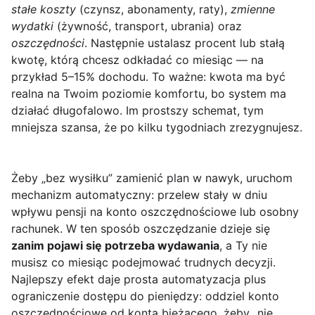
stałe koszty
(czynsz, abonamenty, raty),
zmienne
wydatki
(żywność, transport, ubrania) oraz
oszczędności
. Następnie ustalasz procent lub stałą
kwotę, którą chcesz odkładać co miesiąc — na
przykład 5–15% dochodu. To ważne: kwota ma być
realna na Twoim poziomie komfortu, bo system ma
działać długofalowo. Im prostszy schemat, tym
mniejsza szansa, że po kilku tygodniach zrezygnujesz.
Żeby „bez wysiłku” zamienić plan w nawyk, uruchom
mechanizm automatyczny: przelew stały w dniu
wpływu pensji na konto oszczędnościowe lub osobny
rachunek. W ten sposób oszczędzanie dzieje się
zanim pojawi się potrzeba wydawania
, a Ty nie
musisz co miesiąc podejmować trudnych decyzji.
Najlepszy efekt daje prosta automatyzacja plus
ograniczenie dostępu do pieniędzy: oddziel konto
oszczędnościowe od konta bieżącego, żeby „nie