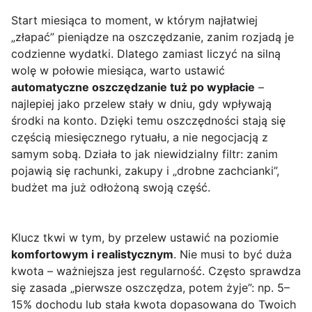
Start miesiąca to moment, w którym najłatwiej
„złapać” pieniądze na oszczędzanie, zanim rozjadą je
codzienne wydatki. Dlatego zamiast liczyć na silną
wolę w połowie miesiąca, warto ustawić
automatyczne oszczędzanie tuż po wypłacie
–
najlepiej jako przelew stały w dniu, gdy wpływają
środki na konto. Dzięki temu oszczędności stają się
częścią miesięcznego rytuału, a nie negocjacją z
samym sobą. Działa to jak niewidzialny filtr: zanim
pojawią się rachunki, zakupy i „drobne zachcianki”,
budżet ma już odłożoną swoją część.
Klucz tkwi w tym, by przelew ustawić na poziomie
komfortowym i realistycznym
. Nie musi to być duża
kwota – ważniejsza jest regularność. Często sprawdza
się zasada „pierwsze oszczędza, potem żyje”: np. 5–
15% dochodu lub stała kwota dopasowana do Twoich