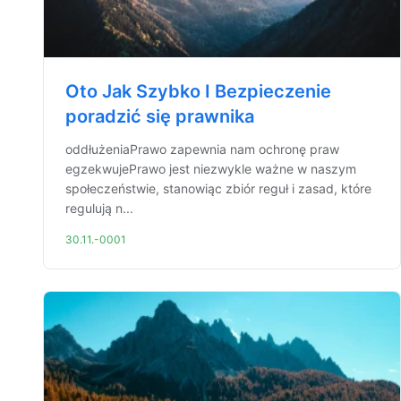
Oto Jak Szybko I Bezpieczenie
poradzić się prawnika
oddłużeniaPrawo zapewnia nam ochronę praw
egzekwujePrawo jest niezwykle ważne w naszym
społeczeństwie, stanowiąc zbiór reguł i zasad, które
regulują n...
30.11.-0001