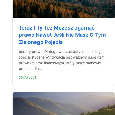
Teraz I Ty Też Możesz ogarnąć
prawo Nawet Jeśli Nie Masz O Tym
Zielonego Pojęcia
porady prawneDlatego warto skorzystać z usług
specjalistycznejWindykacja jest ważnym aspektem
prawnym oraz finansowym, który może stanowić
problem dla...
30.11.-0001