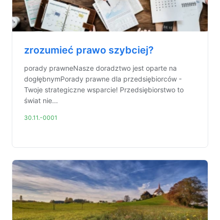
zrozumieć prawo szybciej?
porady prawneNasze doradztwo jest oparte na
dogłębnymPorady prawne dla przedsiębiorców -
Twoje strategiczne wsparcie! Przedsiębiorstwo to
świat nie...
30.11.-0001