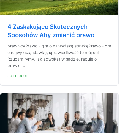
4 Zaskakująco Skutecznych
Sposobów Aby zmienić prawo
prawnicyPrawo - gra o najwyższą stawkęPrawo - gra
o najwyższą stawkę, sprawiedliwość to mój cel!
Rzucam rymy, jak adwokat w sądzie, rapuję o
prawie, ...
30.11.-0001