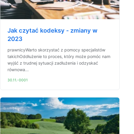
Jak czytać kodeksy - zmiany w
2023
prawnicyWarto skorzystać z pomocy specjalistów
takichOddłużenie to proces, który może pomóc nam
wyjść z trudnej sytuacji zadłużenia i odzyskać
równowa...
30.11.-0001