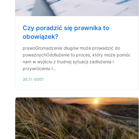
Czy poradzić się prawnika to
obowiązek?
prawoGromadzenie długów może prowadzić do
poważnychOddłużenie to proces, który może pomóc
nam w wyjściu z trudnej sytuacji zadłużenia i
przywróceniu r...
30.11.-0001