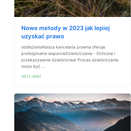
Nowe metody w 2023 jak lepiej
uzyskać prawo
oddłużeniaNasza kancelaria prawna oferuje
profesjonalne wsparcieDziedziczenie - Ochrona i
przekazywanie dziedzictwa! Proces dziedziczenia
może być ...
30.11.-0001