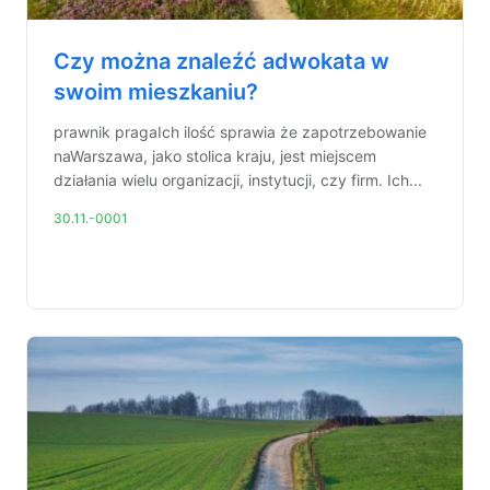
Czy można znaleźć adwokata w
swoim mieszkaniu?
prawnik pragaIch ilość sprawia że zapotrzebowanie
naWarszawa, jako stolica kraju, jest miejscem
działania wielu organizacji, instytucji, czy firm. Ich...
30.11.-0001