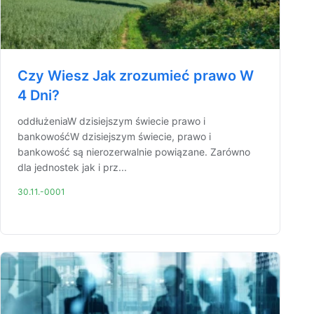
Czy Wiesz Jak zrozumieć prawo W
4 Dni?
oddłużeniaW dzisiejszym świecie prawo i
bankowośćW dzisiejszym świecie, prawo i
bankowość są nierozerwalnie powiązane. Zarówno
dla jednostek jak i prz...
30.11.-0001