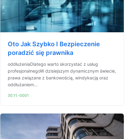
Oto Jak Szybko I Bezpieczenie
poradzić się prawnika
oddłużeniaDlatego warto skorzystać z usług
profesjonalnegoW dzisiejszym dynamicznym świecie,
prawa związane z bankowością, windykacją oraz
oddłużaniem...
30.11.-0001