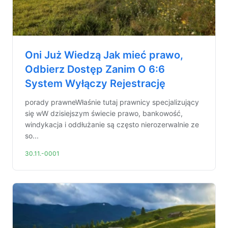
Oni Już Wiedzą Jak mieć prawo,
Odbierz Dostęp Zanim O 6:6
System Wyłączy Rejestrację
porady prawneWłaśnie tutaj prawnicy specjalizujący
się wW dzisiejszym świecie prawo, bankowość,
windykacja i oddłużanie są często nierozerwalnie ze
so...
30.11.-0001