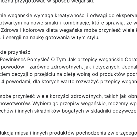
e można przygotować w sposób wegański.
nie wegańskie wymaga kreatywności i odwagi do ekspery
otwartym na nowe smaki i kombinacje, które sprawią, że w
. Zdrowa i kolorowa dieta wegańska może przynieść wiele k
 i energii na naukę gotowania w tym stylu.
że przynieść
Powinieneś Pomyśleć O Tym Jak przepisy wegańskie Coraz
 powodów - zarówno zdrowotnych, jak i etycznych. Jednak 
ęciem decyzji o przejściu na dietę wolną od produktów po
 4 powodami, dla których warto rozważyć przepisy wegań
może przynieść wiele korzyści zdrowotnych, takich jak obn
h nowotworów. Wybierając przepisy wegańskie, możemy wp
chów i innych składników bogatych w składniki odżywcze,
dukcja mięsa i innych produktów pochodzenia zwierzęcego