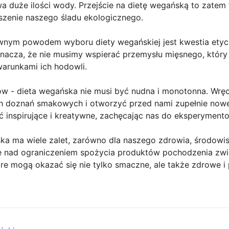
wa duże ilości wody. Przejście na dietę wegańską to zate
szenie naszego śladu ekologicznego.
łównym powodem wyboru diety wegańskiej jest kwestia ety
acza, że nie musimy wspierać przemysłu mięsnego, który 
 warunkami ich hodowli.
 - dieta wegańska nie musi być nudna i monotonna. Wręc
 doznań smakowych i otworzyć przed nami zupełnie nowe 
 inspirujące i kreatywne, zachęcając nas do eksperymento
 ma wiele zalet, zarówno dla naszego zdrowia, środowiska
ię nad ograniczeniem spożycia produktów pochodzenia zw
re mogą okazać się nie tylko smaczne, ale także zdrowe i