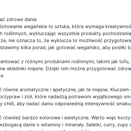
ać zdrowe dania
Gotowanie wegańskie to sztuka, która wymaga kreatywnoś
ch roślinnych, wykluczając wszystkie produkty pochodzenia
akże, nie oznacza to, że wyklucza to możliwość przygotow
stawimy kilka porad, jak gotować wegańsko, aby posiłki b
ntować z różnymi produktami roślinnymi, takimi jak tofu, s
ne składniki mięsne. Dzięki nim można przygotować zdrowe
e.
równie aromatyczne i apetyczne, jak te mięsne. Kluczem 
przypraw i ziół, które nadadzą potrawom wyjątkowego s
zy chilli, aby nadać daniu odpowiednią intensywność smaku
 również bardzo kolorowe i estetyczne. Warto więc korz
bogacą danie o witaminy i minerały. Sałatki, curry, zupy 