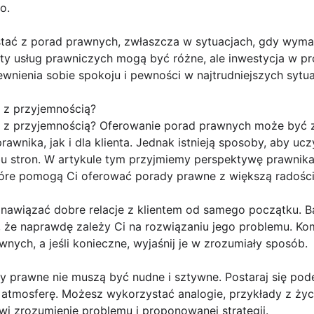
o.
tać z porad prawnych, zwłaszcza w sytuacjach, gdy wyma
y usług prawniczych mogą być różne, ale inwestycja w p
wnienia sobie spokoju i pewności w najtrudniejszych sytua
 z przyjemnością?
 z przyjemnością? Oferowanie porad prawnych może być z
nika, jak i dla klienta. Jednak istnieją sposoby, aby uczy
bu stron. W artykule tym przyjmiemy perspektywę prawnika
óre pomogą Ci oferować porady prawne z większą radości
 nawiązać dobre relacje z klientem od samego początku. B
 że naprawdę zależy Ci na rozwiązaniu jego problemu. Komu
nych, a jeśli konieczne, wyjaśnij je w zrozumiały sposób.
dy prawne nie muszą być nudne i sztywne. Postaraj się pode
atmosferę. Możesz wykorzystać analogie, przykłady z życ
wi zrozumienie problemu i proponowanej strategii.