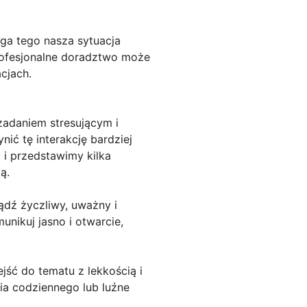
ga tego nasza sytuacja
rofesjonalne doradztwo może
cjach.
adaniem stresującym i
nić tę interakcję bardziej
 i przedstawimy kilka
ą.
ądź życzliwy, uważny i
nikuj jasno i otwarcie,
jść do tematu z lekkością i
ia codziennego lub luźne