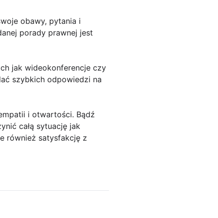
swoje obawy, pytania i
danej porady prawnej jest
ch jak wideokonferencje czy
elać szybkich odpowiedzi na
patii i otwartości. Bądź
zynić całą sytuację jak
le również satysfakcję z