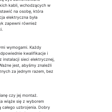
kich kabli, wchodzących w
ostawić na osobę, która
cja elektryczna była
ryk zapewni również
i.
cymi wymogami. Każdy
odpowiednie kwalifikacje i
nstalacji sieci elektrycznej,
Ważne jest, abyśmy znaleźli
cznych za jednym razem, bez
ianę czy jej montaż.
ja wiąże się z wyborem
 całego uzbrojenia. Dobry