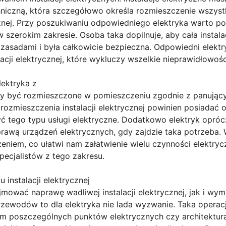
niczną, która szczegółowo określa rozmieszczenie wszyst
rycznej. Przy poszukiwaniu odpowiedniego elektryka warto p
 szerokim zakresie. Osoba taka dopilnuje, aby cała instala
zasadami i była całkowicie bezpieczna. Odpowiedni elekt
acji elektrycznej, które wykluczy wszelkie nieprawidłowośc
lektryka z
nny być rozmieszczone w pomieszczeniu zgodnie z panują
 rozmieszczenia instalacji elektrycznej powinien posiadać 
 tego typu usługi elektryczne. Dodatkowo elektryk oprócz i
prawą urządzeń elektrycznych, gdy zajdzie taka potrzeba. 
eniem, co ułatwi nam załatwienie wielu czynności elektry
pecjalistów z tego zakresu.
 instalacji elektrycznej
mować naprawę wadliwej instalacji elektrycznej, jak i wym
rzewodów to dla elektryka nie lada wyzwanie. Taka operac
m poszczególnych punktów elektrycznych czy architekturą